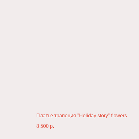
Инфо
⇡
О проекте
Оплата и доставка
Обмен и возврат
Платье трапеция "Holiday story" flowers
Конфиденциальность
Обработка данных
8 500
р.
Оферта