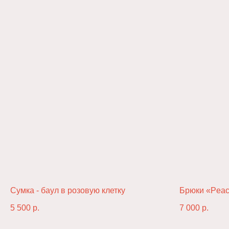
Первыми получайте
специальные предложения и
узнавайте о новинках:
Сумка - баул в розовую клетку
Брюки «Peac
↳
5 500
р.
7 000
р.