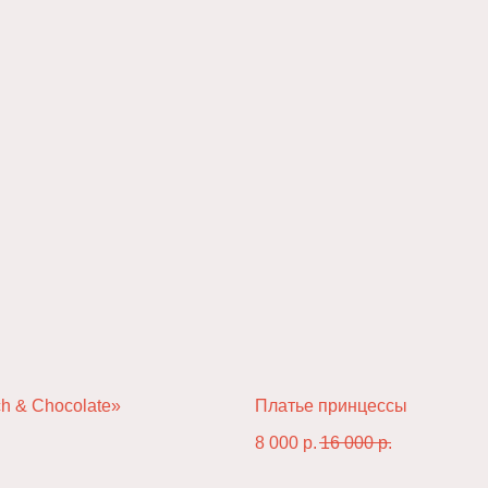
Контакты
info@lesens.store
+7 (915) 106-02-92
h & Chocolate»
Платье принцессы
8 000
р.
16 000
р.