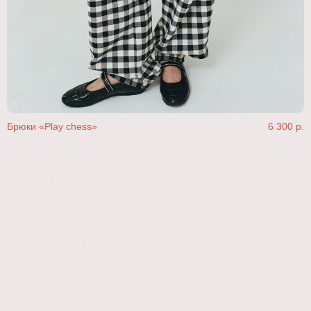
Смотреть коллекцию
Брюки «Play chess»
6 300
р.
Le Sens ( de la vie ) —
жить свою лучшую
жизнь
Подробнее о нас