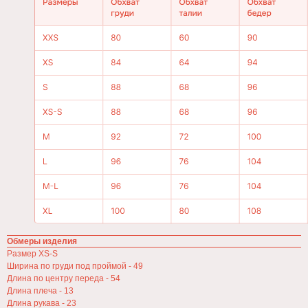
⇡
Обмеры изделия
Размер XS-S
Ширина по груди под проймой - 49
Первыми получайте
Контакты
Длина по центру переда - 54
специальные предложения и
Длина плеча - 13
узнавайте о новинках:
info@lesens.store
Длина рукава - 23