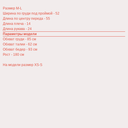
+7 (915) 106-02-92
↳
Размер М-L
Ширина по груди под проймой - 52
Длина по центру переда - 55
Инфо
Длина плеча - 14
Длина рукава - 24
О проекте
Параметры модели
Оплата и доставка
Обхват груди - 85 см
Обмен и возврат
Конфиденциальность
Обхват талии - 62 см
Обработка данных
Обхват бедер - 93 см
Оферта
Рост - 180 см
На модели размер XS-S