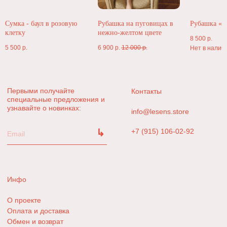
Сумка - баул в розовую
Рубашка на пуговицах в
Рубашка «Pl
клетку
нежно-желтом цвете
8 500
р.
5 500
р.
6 900
р.
12 000
р.
Нет в налич